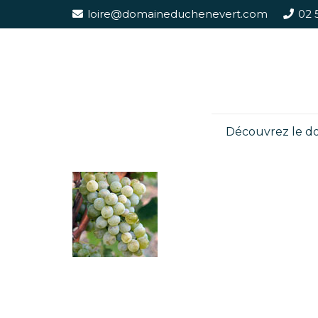
loire@domaineduchenevert.com
02 
Découvrez le d