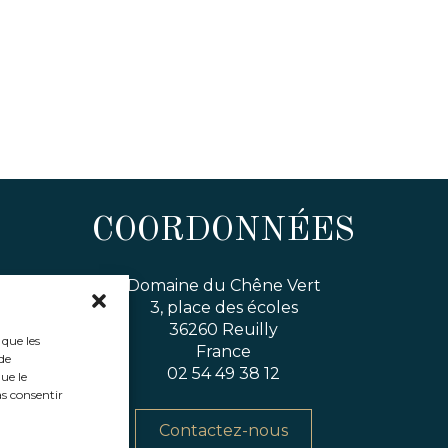
COORDONNÉES
Domaine du Chêne Vert
3, place des écoles
36260 Reuilly
 que les
France
de
02 54 49 38 12
ue le
as consentir
Contactez-nous