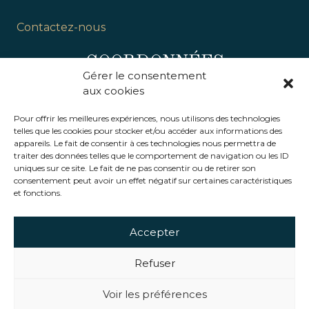
Contactez-nous
COORDONNÉES
Gérer le consentement
aux cookies
Domaine du Chêne Vert
3, place des écoles
Pour offrir les meilleures expériences, nous utilisons des technologies
36260 Reuilly
telles que les cookies pour stocker et/ou accéder aux informations des
France
appareils. Le fait de consentir à ces technologies nous permettra de
traiter des données telles que le comportement de navigation ou les ID
02 54 49 38 12
uniques sur ce site. Le fait de ne pas consentir ou de retirer son
consentement peut avoir un effet négatif sur certaines caractéristiques
et fonctions.
Contactez-nous
Accepter
Rejoignez-nous
Refuser
Voir les préférences