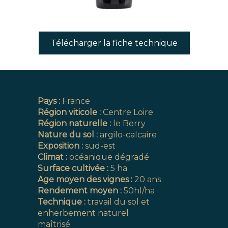
Télécharger la fiche technique
Pays :
France
Région viticole :
Centre Loire
Région naturelle :
le Berry
Nature du sol :
argilo-calcaire
Exposition :
sud-est
Climat :
océanique dégradé
Surface cultivée :
5 ha
Age moyen des vignes :
20 ans
Rendement moyen :
50hl/ha
Technique :
travail du sol et
enherbement naturel
maîtrisé